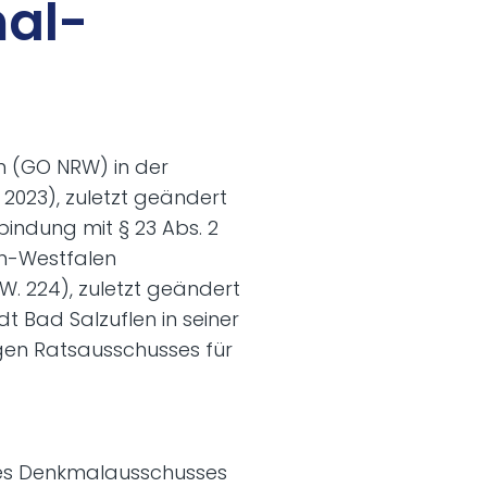
mal­
 (GO NRW) in der
2023), zuletzt geändert
rbindung mit § 23 Abs. 2
in-Westfalen
W. 224), zuletzt geändert
t Bad Salzuflen in seiner
gen Ratsausschusses für
es Denkmalausschusses