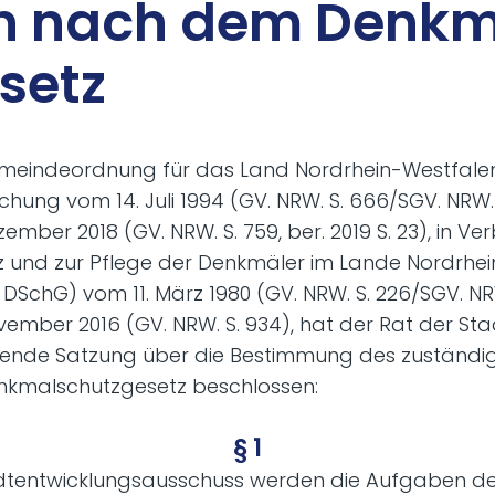
en nach dem Denk­
­setz
emeindeordnung für das Land Nordrhein-Westfalen
ung vom 14. Juli 1994 (GV. NRW. S. 666/SGV. NRW. 
mber 2018 (GV. NRW. S. 759, ber. 2019 S. 23), in Ve
 und zur Pflege der Denkmäler im Lande Nordrhe
SchG) vom 11. März 1980 (GV. NRW. S. 226/SGV. NR
ember 2016 (GV. NRW. S. 934), hat der Rat der Stad
olgende Satzung über die Bestimmung des zuständi
kmalschutzgesetz beschlossen:
§ 1
dtentwicklungsausschuss werden die Aufgaben d