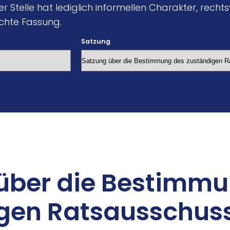
 Stelle hat lediglich informellen Charakter, rechtsve
chte Fassung.
Satzung
über die Be­stim­m
­gen Rats­aus­schus­