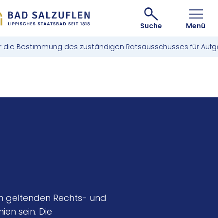
Suche
Menü
r die Bestimmung des zuständigen Ratsausschusses für Au
len geltenden Rechts- und
en sein. Die