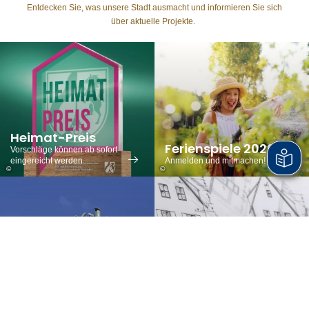
Entdecken Sie, was unsere Stadt ausmacht und informieren Sie sich
über aktuelle Projekte.
Hei­mat-Preis
Fe­ri­en­spie­le 2026
Vorschläge können ab sofort
eingereicht werden
Anmelden und mitmachen!
©
©
Kom­mu­na­le Wär­
me­pla­nung
Strategie für klimaneutrale
Stadt­zie­le
Wärmeversorgung
©
©