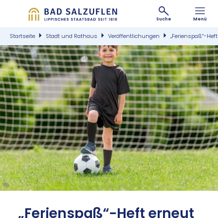
Suche
Menü
Startseite
Stadt und Rathaus
Veröffentlichungen
„Ferienspaß“-Heft
©
„Fe­ri­en­spaß“-Heft er­neut