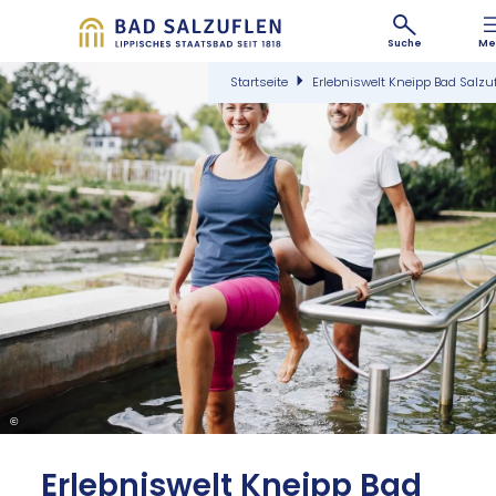
Suche
Me
Startseite
Erlebniswelt Kneipp Bad Salzu
©
Er­leb­nis­welt Kneipp Bad