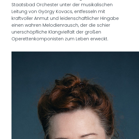
Staatsbad Orchester unter der musikalischen
Leitung von György Kovacs, entfesseln mit
kraftvoller Anmut und leidenschaftlicher Hingabe
einen wahren Melodienrausch, der die schier
unerschöpfliche Klangvielfalt der großen
Operettenkomponisten zum Leben erweckt.