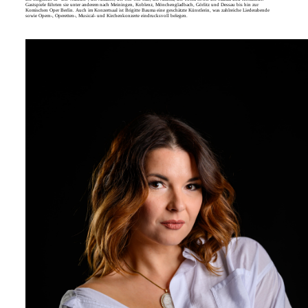
Gastspiele führten sie unter anderem nach Meiningen, Koblenz, Mönchengladbach, Görlitz und Dessau bis hin zur
Komischen Oper Berlin. Auch im Konzertsaal ist Brigitte Bauma eine geschätzte Künstlerin, was zahlreiche Liederabende
sowie Opern-, Operetten-, Musical- und Kirchenkonzerte eindrucksvoll belegen.