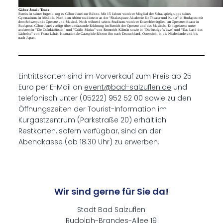
Gábor Jenei / Tenor
Bereits in seiner Jugend zog es Gábor Jenei zur Bühne. Mit 15 Jahren wurde er Mitglied der Schauspielgruppe seines
Gymnasiums in Miskolc. Nach dem Abitur studierte er an der "Shakespeare Akademie für Theater und Kunst" in Budapest mit
dem Schwerpunkt Operette und Musical. Noch während seines Studiums wurde er Ensemblemitglied am Operettentheater in
Budapest. Gábor Jenei verfügt über umfassende Erfahrung im Bereich der Operette und des Musicals. Er begeisterte unter
anderem in "Die Csárdásfürstin" und "Gräfin Mariza" von Emmerich Kálmán sowie in "Die lustige Witwe" und "Das Land des
Lächelns" von Franz Lehár. Internationale Gastspiele führten ihn nach Deutschland, Österreich, in die Niederlande und bis
nach Japan.
Eintrittskarten sind im Vorverkauf zum Preis ab 25
Euro per E-Mail an
event@bad-salzuflen.de
und
telefonisch unter (05222) 952 52 00 sowie zu den
Öffnungszeiten der Tourist-Information im
Kurgastzentrum (Parkstraße 20) erhältlich.
Restkarten, sofern verfügbar, sind an der
Abendkasse (ab 18.30 Uhr) zu erwerben.
Wir sind gerne für Sie da!
Stadt Bad Salzuflen
Rudolph-Brandes-Allee 19