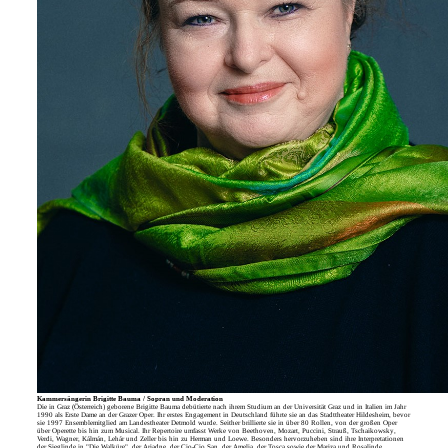
Kammersängerin Brigitte Bauma / Sopran und Moderation
Die in Graz (Österreich) geborene Brigitte Bauma debütierte nach ihrem Studium an der Universität Graz und in Italien im Jahr
1990 als Erste Dame an der Grazer Oper. Ihr erstes Engagement in Deutschland führte sie an das Stadttheater Hildesheim, bevor
sie 1997 Ensemblemitglied am Landestheater Detmold wurde. Seither brillierte sie in über 80 Rollen, von der großen Oper
über Operette bis hin zum Musical. Ihr Repertoire umfasst Werke von Beethoven, Mozart, Puccini, Strauß, Tschaikowsky,
Verdi, Wagner, Kálmán, Lehár und Zeller bis hin zu Herman und Loewe. Besonders hervorzuheben sind ihre Interpretationen
der Sieglinde in "Die Walküre", der Ariadne, der Cio-Cio San, der Amelia, der Tosca sowie der Mariza und Rosalinde.