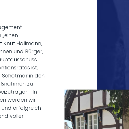
nagement
 „einen
rt Knut Hallmann,
innen und Bürger,
Hauptausschuss
ntionsrates ist,
n Schötmar in den
Maßnahmen zu
eizutragen. „In
n werden wir
n und erfolgreich
end voller