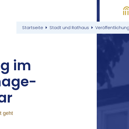
Startseite
Stadt und Rathaus
Veröffentlichun
ng im
­nage­
ar
t geht