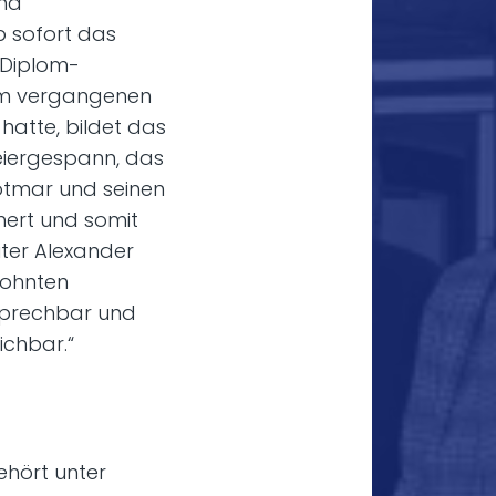
und
 sofort das
Diplom-
 im vergangenen
atte, bildet das
iergespann, das
ötmar und seinen
ert und somit
eiter Alexander
wohnten
sprechbar und
ichbar.“
ehört unter