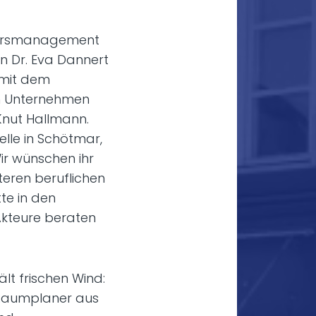
iersmanagement
in Dr. Eva Dannert
 mit dem
n Unternehmen
Knut Hallmann.
lle in Schötmar,
Wir wünschen ihr
iteren beruflichen
te in den
Akteure beraten
t frischen Wind:
 Raumplaner aus