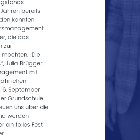
ngsfonds
 Jahren bereits
den konnten.
tiersmanagement
er, die das
 zur
 möchten. „Die
, Julia Brügger.
anagement mit
jährlichen
, 6. September
er Grundschule
reuen uns über die
und werden
 ein tolles Fest
r.