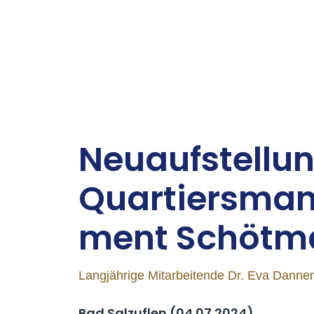
Neu­auf­stel­lu
Quar­tiers­ma
ment Schöt­m
Langjährige Mitarbeitende Dr. Eva Danner
Bad Salzuflen (04.07.2024)