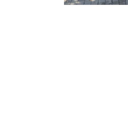
©
Wir sind gerne für Sie da!
Stadt Bad Salzuflen
Rudolph-Brandes-Allee 19
32105 Bad Salzuflen
[05222] 952-0
E-Mail schreiben
chutz
Elektronische Kommunikation
Impressu