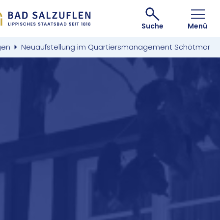
Suche
Menü
gen
Neuaufstellung im Quartiersmanagement Schötmar