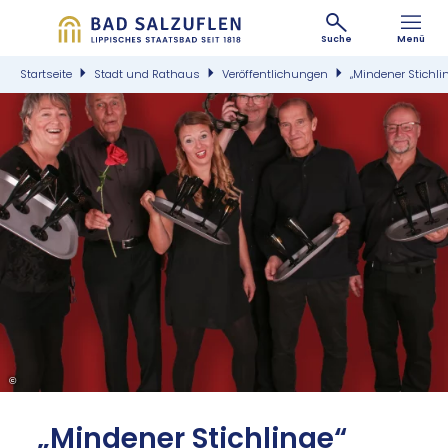
Suche
Menü
Startseite
Stadt und Rathaus
Veröffentlichungen
„Mindener Stichli
©
„Min­de­ner Stich­lin­ge“