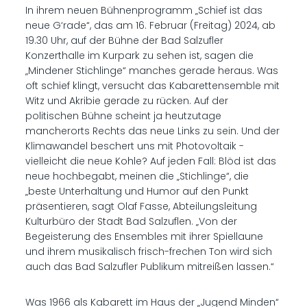
In ihrem neuen Bühnenprogramm „Schief ist das
neue G‘rade“, das am 16. Februar (Freitag) 2024, ab
19.30 Uhr, auf der Bühne der Bad Salzufler
Konzerthalle im Kurpark zu sehen ist, sagen die
„Mindener Stichlinge“ manches gerade heraus. Was
oft schief klingt, versucht das Kabarettensemble mit
Witz und Akribie gerade zu rücken. Auf der
politischen Bühne scheint ja heutzutage
mancherorts Rechts das neue Links zu sein. Und der
Klimawandel beschert uns mit Photovoltaik -
vielleicht die neue Kohle? Auf jeden Fall: Blöd ist das
neue hochbegabt, meinen die „Stichlinge“, die
„beste Unterhaltung und Humor auf den Punkt
präsentieren, sagt Olaf Fasse, Abteilungsleitung
Kulturbüro der Stadt Bad Salzuflen. „Von der
Begeisterung des Ensembles mit ihrer Spiellaune
und ihrem musikalisch frisch-frechen Ton wird sich
auch das Bad Salzufler Publikum mitreißen lassen.“
Was 1966 als Kabarett im Haus der „Jugend Minden“