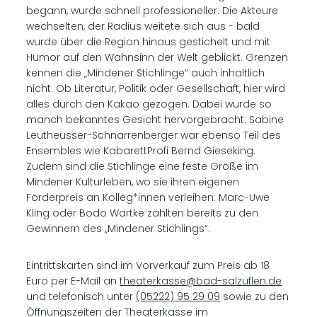
begann, wurde schnell professioneller. Die Akteure
wechselten, der Radius weitete sich aus - bald
wurde über die Region hinaus gestichelt und mit
Humor auf den Wahnsinn der Welt geblickt. Grenzen
kennen die „Mindener Stichlinge“ auch inhaltlich
nicht. Ob Literatur, Politik oder Gesellschaft, hier wird
alles durch den Kakao gezogen. Dabei wurde so
manch bekanntes Gesicht hervorgebracht: Sabine
Leutheusser-Schnarrenberger war ebenso Teil des
Ensembles wie KabarettProfi Bernd Gieseking.
Zudem sind die Stichlinge eine feste Größe im
Mindener Kulturleben, wo sie ihren eigenen
Förderpreis an Kolleg*innen verleihen: Marc-Uwe
Kling oder Bodo Wartke zählten bereits zu den
Gewinnern des „Mindener Stichlings“.
Eintrittskarten sind im Vorverkauf zum Preis ab 18
Euro per E-Mail an
theaterkasse@bad-salzuflen.de
und telefonisch unter
(05222) 95 29 09
sowie zu den
Öffnungszeiten der Theaterkasse im