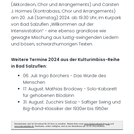
(Akkordeon, Chor und Arrangements) und Carsten
J. Hormes (Kontrabass, Chor und Arrangements)
am 20. Juli (Samstag) 2024. ab 19.30 Uhr, im Kurpark
von Bad Salzuflen „Willkommen auf der
Intensivstation“ - eine ebenso grandiose wie
gewagte Mischung aus lustig-swingenden Liedern
und bösen, schwarzhumorigen Texten.
Weitere Termine 2024 aus der Kulturimbiss-Reihe
in Bad Salzuflen:
06. Juli: Ingo Börchers - Das Würde des
Menschen
17. August: Mathias Brodowy - Solo-Kabarett
für gehobenen Blödsinn
31. August: Zucchini Sistaz - Saftiger Swing und
Big-Band-Klassiker der 1930er bis 1950er
Eintrittskarten sind im Vorverkauf für 20 Euro zu erwerben. Weitere Infos unter
www.landesverband-lippe.de
und
www.bad-salzuflen.de
. Restkarten, sofern verfügbar, sind an der Abendkasse (ab 18.30 Uhr) erhältlich.