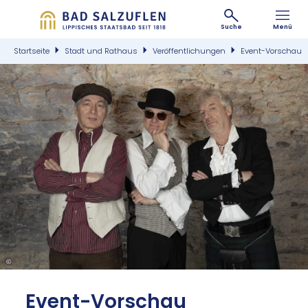
Suche
Menü
Startseite
Stadt und Rathaus
Veröffentlichungen
Event-Vorschau
©
Event-Vor­schau