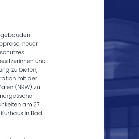
hngebäuden
epreise, neuer
aschutzes
sitzerinnen und
ung zu bieten,
ration mit der
falen (NRW) zu
nergetische
hkeiten am 27.
s Kurhaus in Bad