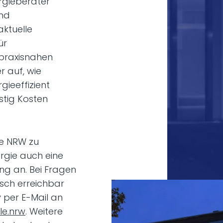
rgieberater
nd
ktuelle
ür
 praxisnahen
r auf, wie
gieeffizient
stig Kosten
le NRW zu
rgie auch eine
ng an. Bei Fragen
isch erreichbar
 per E-Mail an
le.nrw
. Weitere