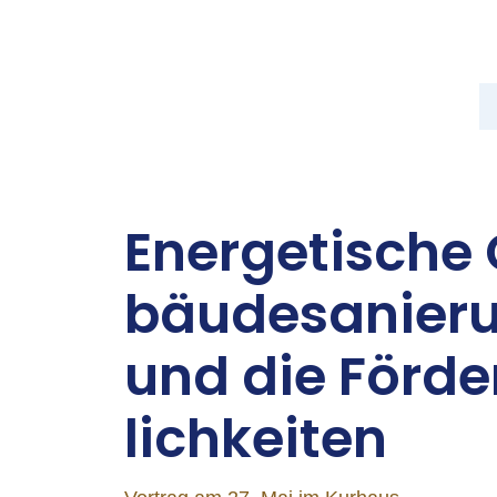
En­er­ge­ti­sche
bäu­de­sa­nie­
und die För­d
lich­kei­ten