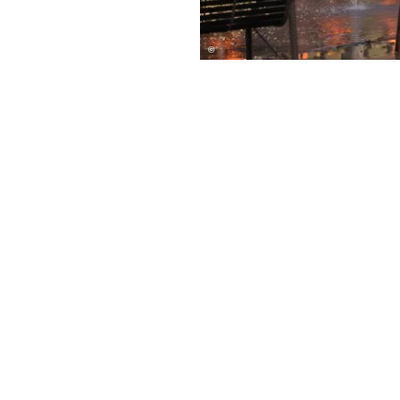
©
Wir sind gerne für Sie da!
Stadt Bad Salzuflen
Rudolph-Brandes-Allee 19
32105 Bad Salzuflen
[05222] 952-0
E-Mail schreiben
chutz
Elektronische Kommunikation
Impressu