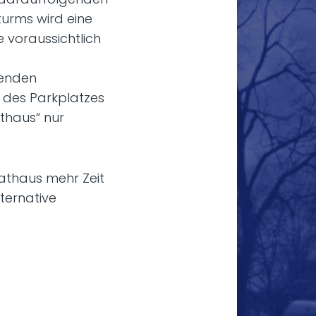
urms wird eine
e voraussichtlich
henden
t des Parkplatzes
thaus“ nur
Rathaus mehr Zeit
lternative