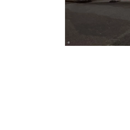
©
Wir sind gerne für Sie da!
Stadt Bad Salzuflen
Rudolph-Brandes-Allee 19
32105 Bad Salzuflen
[05222] 952-0
E-Mail schreiben