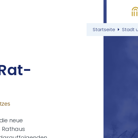
Startseite
Stadt 
 Rat­
tzes
die neue
m Rathaus
n darauffolgenden