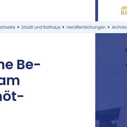
artseite
Stadt und Rathaus
Veröffentlichungen
Archäo
che Be­
n am
höt­