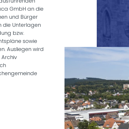
 ausführenden
xca GmbH an die
nnen und Bürger
in die Unterlagen
dung bzw.
htspläne sowie
. Ausliegen wird
 Archiv
ach
irchengemeinde