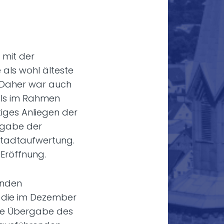
t mit der
 als wohl älteste
. Daher war auch
als im Rahmen
iges Anliegen der
fgabe der
stadtaufwertung.
 Eröffnung.
anden
, die im Dezember
die Übergabe des