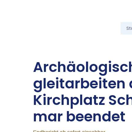
St
Ar­chäo­lo­gi­s
gleit­ar­bei­te
Kirch­platz Sc
mar be­en­det