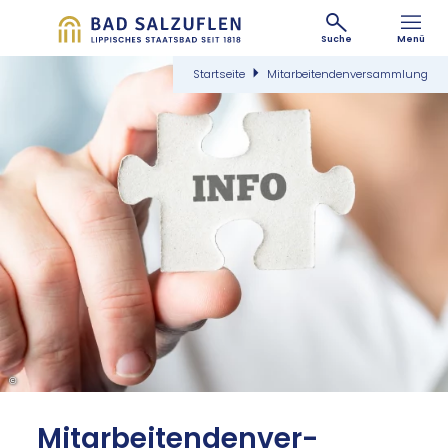
Suche
Menü
Startseite
Mitarbeitendenversammlung
©
Mit­ar­bei­ten­den­ver­