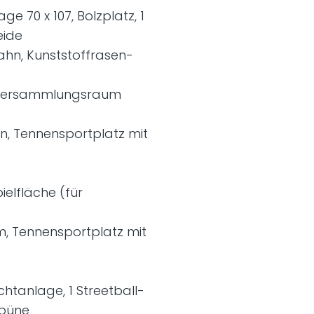
e 70 x 107, Bolzplatz, 1
eide
ahn, Kunststoffrasen-
it Versammlungsraum
n, Tennensportplatz mit
ielfläche (für
m, Tennensportplatz mit
chtanlage, 1 Streetball-
ibüne