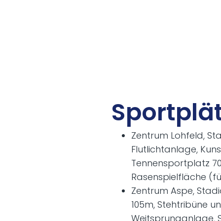
Sport­plät
Zentrum Lohfeld, St
Flutlichtanlage, Ku
Tennensportplatz 70
Rasenspielfläche (
Zentrum Aspe, Stadi
105m, Stehtribüne u
Weitsprunganlage, 