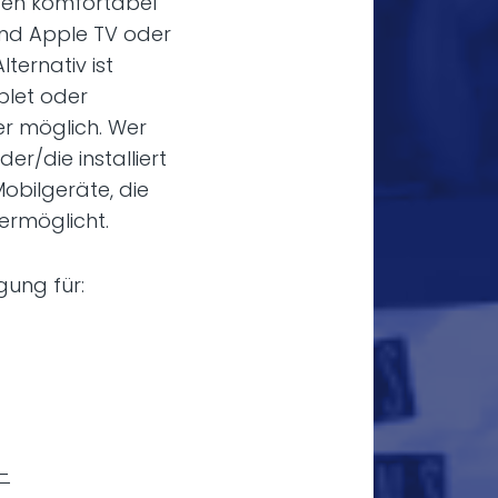
ten komfortabel
 und Apple TV oder
ernativ ist
blet oder
r möglich. Wer
r/die installiert
obilgeräte, die
ermöglicht.
gung für:
-