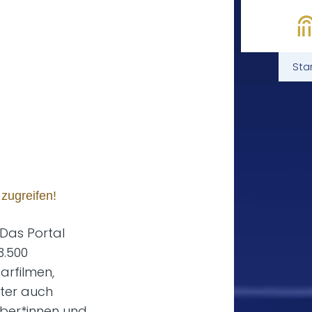
Sta
 zugreifen!
 Das Portal
3.500
arfilmen,
nter auch
haber*innen und