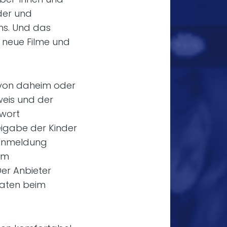
nder und
ans. Und das
neue Filme und
 von daheim oder
eis und der
wort
eigabe der Kinder
 Anmeldung
im
Der Anbieter
Daten beim