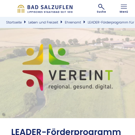
Suche
Menü
Startseite
Leben und Freizeit
Ehrenamt
LEADER-Förderprogramm für 
©
LEA­DER-För­der­pro­gramm