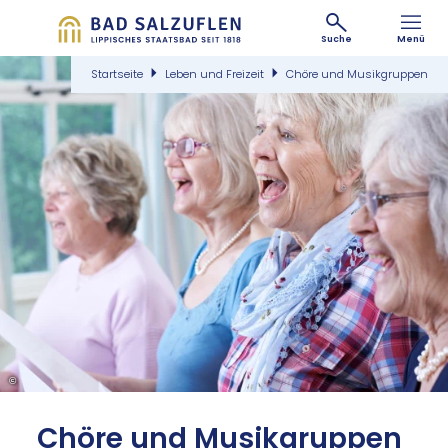
Suche
Menü
Startseite
Leben und Freizeit
Chöre und Musikgruppen
©
Chö­re und Mu­sik­grup­pen