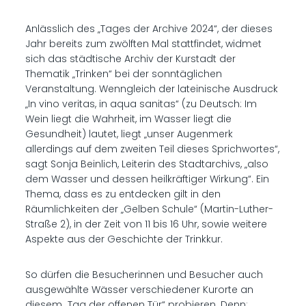
Anlässlich des „Tages der Archive 2024“, der dieses
Jahr bereits zum zwölften Mal stattfindet, widmet
sich das städtische Archiv der Kurstadt der
Thematik „Trinken“ bei der sonntäglichen
Veranstaltung. Wenngleich der lateinische Ausdruck
„In vino veritas, in aqua sanitas“ (zu Deutsch: Im
Wein liegt die Wahrheit, im Wasser liegt die
Gesundheit) lautet, liegt „unser Augenmerk
allerdings auf dem zweiten Teil dieses Sprichwortes“,
sagt Sonja Beinlich, Leiterin des Stadtarchivs, „also
dem Wasser und dessen heilkräftiger Wirkung“. Ein
Thema, dass es zu entdecken gilt in den
Räumlichkeiten der „Gelben Schule“ (Martin-Luther-
Straße 2), in der Zeit von 11 bis 16 Uhr, sowie weitere
Aspekte aus der Geschichte der Trinkkur.
So dürfen die Besucherinnen und Besucher auch
ausgewählte Wässer verschiedener Kurorte an
diesem „Tag der offenen Tür“ probieren. Denn: