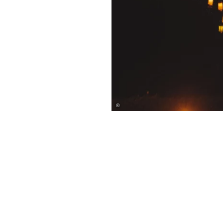
©
Wir sind gerne für Sie da!
Stadt Bad Salzuflen
Rudolph-Brandes-Allee 19