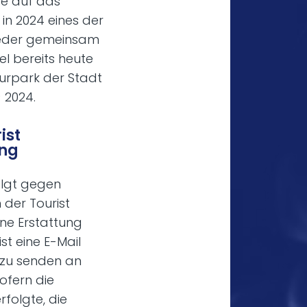
de auf das
in 2024 eines der
wieder gemeinsam
el bereits heute
urpark der Stadt
 2024.
ist
ung
folgt gegen
der Tourist
ine Erstattung
st eine E-Mail
zu senden an
ofern die
rfolgte, die