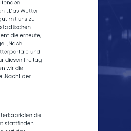
altenden
n. „Das Wetter
gut mit uns zu
städtischen
nt die erneute,
e. „Nach
tterportale und
r diesen Freitag
n wir die
e ‚Nacht der
terkapriolen die
ht stattfinden