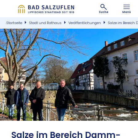
Suche
Menü
Startseite
Stadt und Rathaus
Veröffentlichungen
Salze im Bereich
©
Sal­ze im Be­reich Damm­