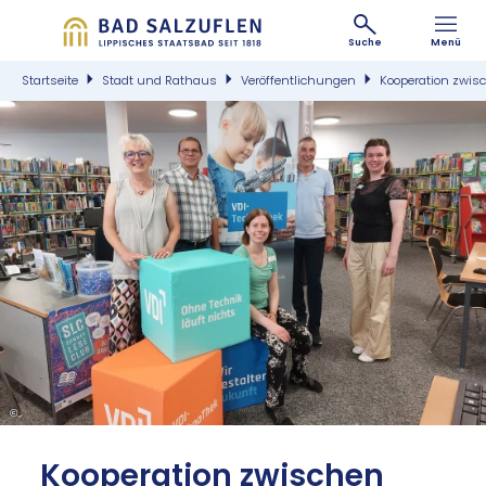
Suche
Menü
Startseite
Stadt und Rathaus
Veröffentlichungen
Kooperation zwis
©
Ko­ope­ra­ti­on zwi­schen