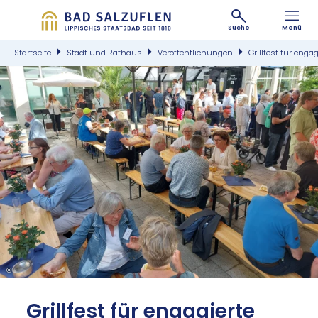
Suche
Menü
Startseite
Stadt und Rathaus
Veröffentlichungen
Grillfest für eng
©
Grill­fest für en­ga­gier­te