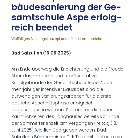
bäu­de­sa­nie­rung der Ge­
samt­schu­le As­pe er­folg­
reich be­en­det
Vielfältiges Nutzungskonzept und offene Lernbereiche
Bad Salzuflen (16.06.2025)
Am Ende überwog die Erleichterung und die Freude
über das moderne und repräsentative
Schulgebäude der Gesamtschule Aspe. Nach
mehrjähriger intensiver Bauarbeit sind die
aufwendigen Sanierungsarbeiten für die erste
bauliche Abschnittsphase erfolgreich
abgeschlossen worden. So konnten die neuen
Räumlichkeiten des Langhauses bereits vor Ende
der Sommerferienzeit am vergangen Freitag (13.
Juni 2025) feierlich übergeben werden. Bad
Salzuflens Bürgermeister Dirk Tolkemitt betonte die