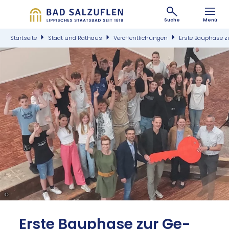
Suche
Menü
Startseite
Stadt und Rathaus
Veröffentlichungen
Erste Bauphase z
©
Ers­te Bau­pha­se zur Ge­