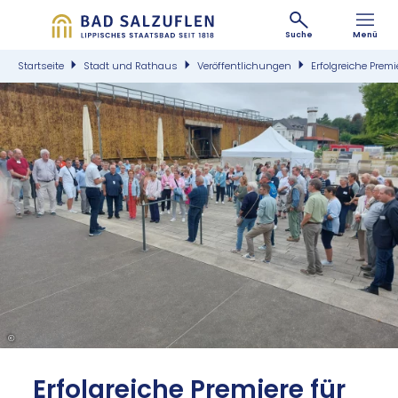
Suche
Menü
Startseite
Stadt und Rathaus
Veröffentlichungen
Erfolgreiche Prem
©
Er­folg­rei­che Pre­mie­re für