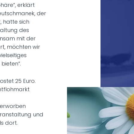
häre“, erklärt
Deutschmanek, der
, hatte sich
taltung des
insam mit der
rt, möchten wir
elseitiges
bieten“.
ostet 25 Euro.
htflohmarkt
erworben
eranstaltung und
s dort.