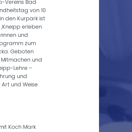
pp-Vereins Bad
undheitstag von 10
 in den Kurpark ist
 ‚Kneipp erleben
erinnen und
Programm zum
icka. Geboten
m Mitmachen und
neipp-Lehre –
ährung und
 Art und Weise
mit Koch Mark