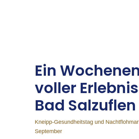
Ein Wo­chen­en
vol­ler Er­leb­nis
Bad Salz­uflen
Kneipp-Gesundheitstag und Nachtflohmar
September