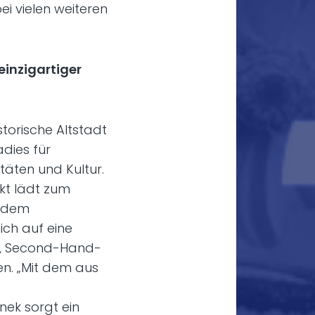
i vielen weiteren
inzigartiger
torische Altstadt
adies für
täten und Kultur.
kt lädt zum
r dem
ich auf eine
n, Second-Hand-
n. „Mit dem aus
ek sorgt ein