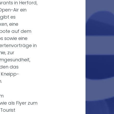
ants in Herford,
Open-Air ein
gibt es
en, eine
bote auf dem
s sowie eine
pertenvorträge in
ie, zur
rmgesundheit,
unden das
n Kneipp-
.
im
ie als Flyer zum
Tourist