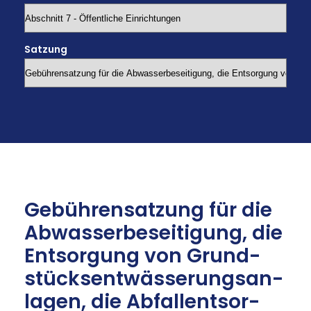
Satzung
Ge­büh­ren­sat­zung für die
Ab­was­ser­be­sei­ti­gung, die
Ent­sor­gung von Grund­
stücks­ent­wäs­se­rungs­an­
la­gen, die Ab­fall­ent­sor­