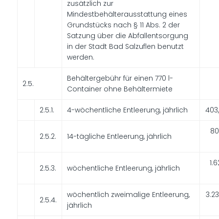
zusätzlich zur
Mindestbehälterausstattung eines
Grundstücks nach § 11 Abs. 2 der
Satzung über die Abfallentsorgung
in der Stadt Bad Salzuflen benutzt
werden.
Behältergebühr für einen 770 l-
2.5.
Container ohne Behältermiete
2.5.1.
4-wöchentliche Entleerung, jährlich
403
80
2.5.2.
14-tägliche Entleerung, jährlich
1.6
2.5.3.
wöchentliche Entleerung, jährlich
wöchentlich zweimalige Entleerung,
3.2
2.5.4.
jährlich