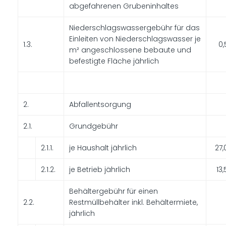
abgefahrenen Grubeninhaltes
Niederschlagswassergebühr für das
Einleiten von Niederschlagswasser je
1.3.
0,
m² angeschlossene bebaute und
befestigte Fläche jährlich
2.
Abfallentsorgung
2.1.
Grundgebühr
2.1.1.
je Haushalt jährlich
27
2.1.2.
je Betrieb jährlich
13
Behältergebühr für einen
2.2.
Restmüllbehälter inkl. Behältermiete,
jährlich