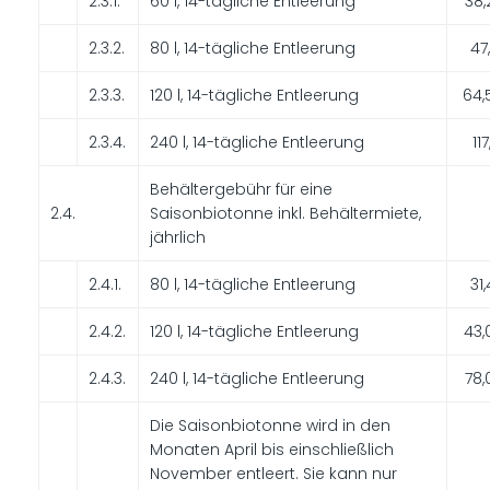
2.3.1.
60 l, 14-tägliche Entleerung
38,
2.3.2.
80 l, 14-tägliche Entleerung
47
2.3.3.
120 l, 14-tägliche Entleerung
64,
2.3.4.
240 l, 14-tägliche Entleerung
11
Behältergebühr für eine
2.4.
Saisonbiotonne inkl. Behältermiete,
jährlich
2.4.1.
80 l, 14-tägliche Entleerung
31
2.4.2.
120 l, 14-tägliche Entleerung
43,
2.4.3.
240 l, 14-tägliche Entleerung
78,
Die Saisonbiotonne wird in den
Monaten April bis einschließlich
November entleert. Sie kann nur