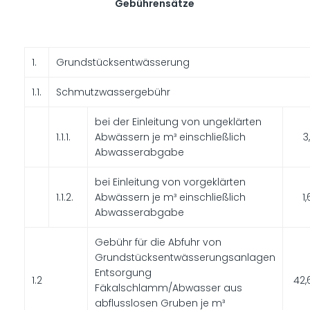
Gebührensätze
1.
Grundstücksentwässerung
1.1.
Schmutzwassergebühr
bei der Einleitung von ungeklärten
1.1.1.
Abwässern je m³ einschließlich
3
Abwasserabgabe
bei Einleitung von vorgeklärten
1.1.2.
Abwässern je m³ einschließlich
1
Abwasserabgabe
Gebühr für die Abfuhr von
Grundstücksentwässerungsanlagen
Entsorgung
1.2
42,
Fäkalschlamm/Abwasser aus
abflusslosen Gruben je m³