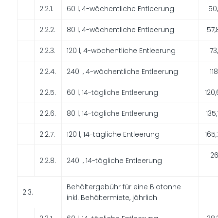
2.2.1.
60 l, 4-wöchentliche Entleerung
50
2.2.2.
80 l, 4-wöchentliche Entleerung
57,
2.2.3.
120 l, 4-wöchentliche Entleerung
73
2.2.4.
240 l, 4-wöchentliche Entleerung
11
2.2.5.
60 l, 14-tägliche Entleerung
120
2.2.6.
80 l, 14-tägliche Entleerung
135
2.2.7.
120 l, 14-tägliche Entleerung
165
26
2.2.8.
240 l, 14-tägliche Entleerung
Behältergebühr für eine Biotonne
2.3.
inkl. Behältermiete, jährlich