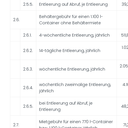
2.5.5.
Entleerung auf Abruf, je Entleerung
39
Behältergebühr für einen 1.100 l-
2.6.
Container ohne Behältermiete
2.6.1.
4-wöchentliche Entleerung, jährlich
511
1.0
2.6.2.
14-tägliche Entleerung, jährlich
2.0
2.6.3.
wöchentliche Entleerung, jährlich
wöchentlich zweimalige Entleerung,
4.1
2.6.4.
jährlich
bei Entleerung auf Abruf, je
2.6.5.
48,
Entleerung
Mietgebühr für einen 770 l-Container
2.7.
71