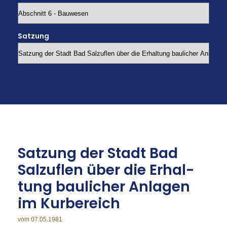
Satzung
Sat­zung der Stadt Bad
Salz­uflen über die Er­hal­
tung bau­li­cher An­la­gen
im Kur­be­reich
vom 07.05.1981