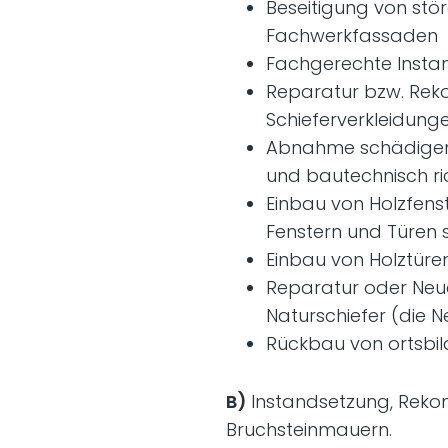
Beseitigung von stö
Fachwerkfassaden
Fachgerechte Inst
Reparatur bzw. Reko
Schieferverkleidung
Abnahme schädigende
und bautechnisch ric
Einbau von Holzfens
Fenstern und Türen 
Einbau von Holztüre
Reparatur oder Neue
Naturschiefer (die 
Rückbau von ortsbi
B)
Instandsetzung, Reko
Bruchsteinmauern.