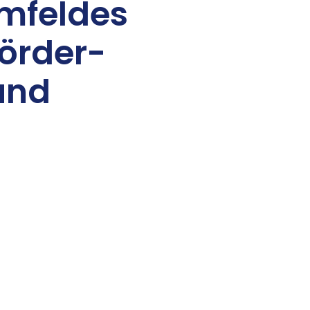
­fel­des
ör­der­
 und