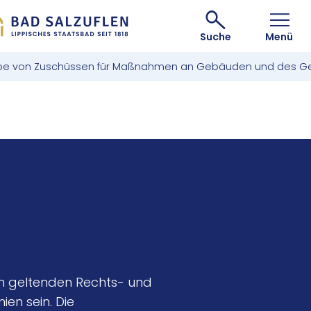
Suche
Menü
rgabe von Zuschüssen für Maßnahmen an Gebäuden und des 
len geltenden Rechts- und
en sein. Die