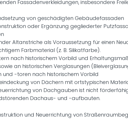
renden Fassadenverkleidungen, insbesondere Frei
andsetzung von geschädigten Gebäudefassaden
nstruktion oder Ergänzung gegliederter Putzfas
en
r Altanstriche als Voraussetzung für einen Neuan
htigem Farbmaterial (z. B. Silikatfarbe).
tern nach historischem Vorbild und Erhaltungsma
sowie an historischen Verglasungen (Bleiverglasu
n und -toren nach historischem Vorbild
indeckung von Dächern mit ortstypischen Materia
Neuerrichtung von Dachgauben ist nicht förderfähi
ldstörenden Dachaus- und -aufbauten.
nstruktion und Neuerrichtung von Straßenraumbe