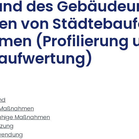
nd des Ge­bäu­de­um
n von Städ­te­bau­f
men (Pro­fi­lie­rung
­auf­wer­tung)
nd
e Maßnahmen
fähige Maßnahmen
tzung
uwendung