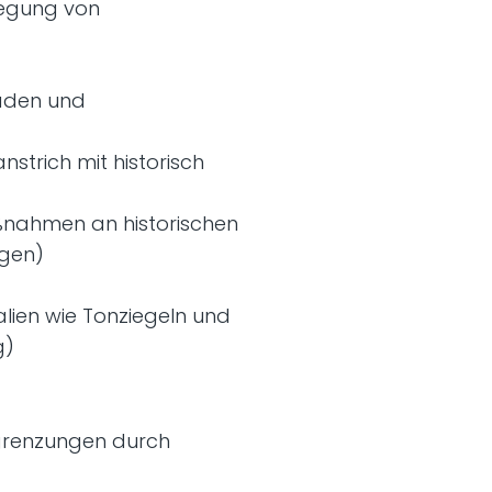
legung von
saden und
strich mit historisch
ßnahmen an historischen
ngen)
lien wie Tonziegeln und
g)
grenzungen durch