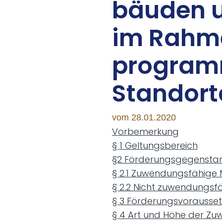
bäu­den u
im Rah­me
pro­gram­
Stand­ort
vom 28.01.2020
Vorbemerkung
§ 1 Geltungsbereich
§2 Förderungsgegensta
§ 2.1 Zuwendungsfähig
§ 2.2 Nicht zuwendungs
§ 3 Förderungsvorausse
§ 4 Art und Höhe der Z