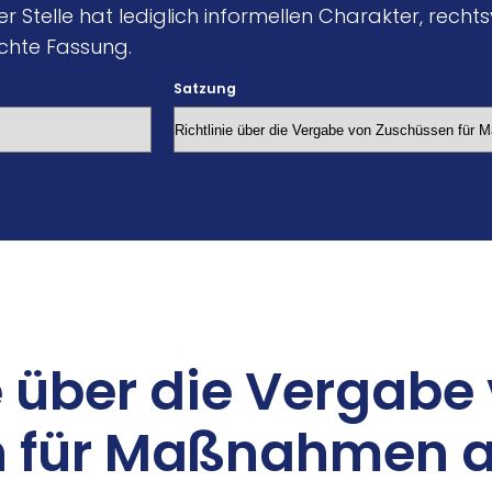
 Stelle hat lediglich informellen Charakter, rechtsve
chte Fassung.
Satzung
ie über die Ver­ga­b
n für Maß­nah­men 