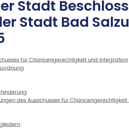
 der Stadt Be­schlos
er Stadt Bad Salz­
5
chusses für Chancengerechtigkeit und Integration
esordnung
erhinderung
itzungen des Ausschusses für Chancengerechtigkeit
gliedern