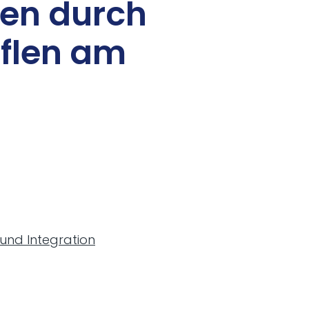
­sen durch
uflen am
 und Integration