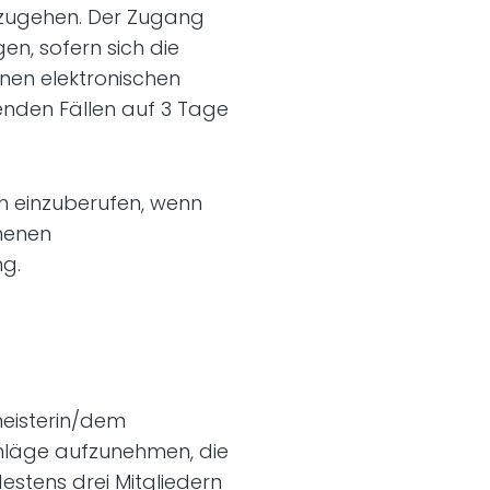
 zugehen. Der Zugang
en, sofern sich die
inen elektronischen
enden Fällen auf 3 Tage
ch einzuberufen, wenn
ehenen
ng.
meisterin/dem
chläge aufzunehmen, die
destens drei Mitgliedern