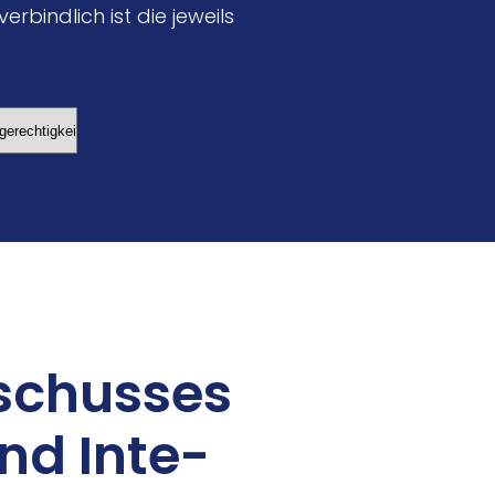
rbindlich ist die jeweils
schus­ses
nd In­te­