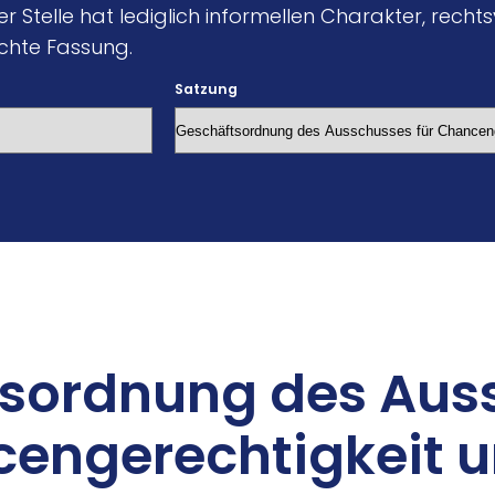
 Stelle hat lediglich informellen Charakter, rechtsve
chte Fassung.
Satzung
s­ord­nung des Aus­
en­ge­rech­tig­keit u