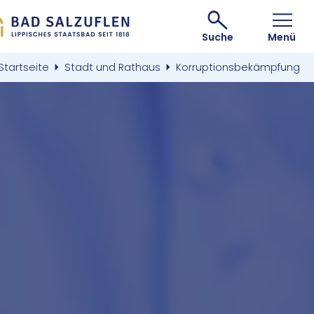
Suche
Menü
Startseite
Stadt und Rathaus
Kor­rup­ti­ons­be­kämp­fung