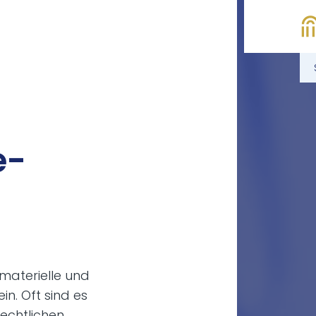
e­
r materielle und
n. Oft sind es
rechtlichen