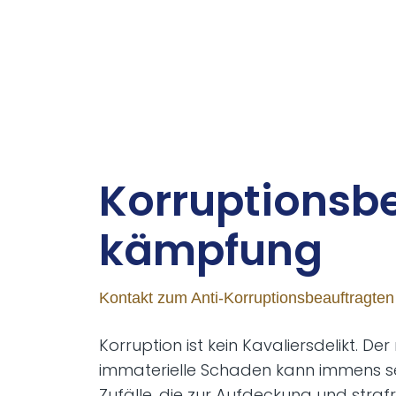
Kor­rup­ti­ons­b
kämp­fung
Kontakt zum Anti-Korruptionsbeauftragten
Korruption ist kein Kavaliersdelikt. De
immaterielle Schaden kann immens sei
Zufälle, die zur Aufdeckung und straf