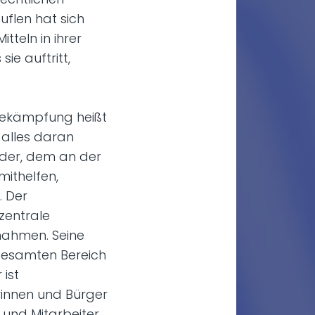
uflen hat sich
itteln in ihrer
sie auftritt,
sbekämpfung heißt
 alles daran
jeder, dem an der
ithelfen,
. Der
zentrale
ßnahmen. Seine
 gesamten Bereich
 ist
innen und Bürger
 und Mitarbeiter