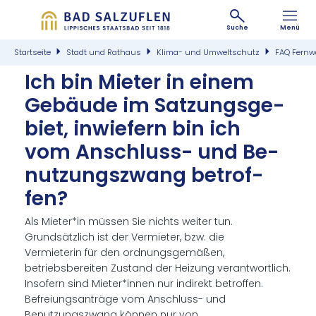
Suche
Menü
Startseite
Stadt und Rathaus
Klima- und Umweltschutz
FAQ Fern
Ich bin Mie­ter in ei­nem
Ge­bäu­de im Sat­zungs­ge­
biet, in­wie­fern bin ich
vom An­schluss- und Be­
nut­zungs­zwang be­trof­
fen?
Als Mieter*in müssen Sie nichts weiter tun.
Grundsätzlich ist der Vermieter, bzw. die
Vermieterin für den ordnungsgemäßen,
betriebsbereiten Zustand der Heizung verantwortlich.
Insofern sind Mieter*innen nur indirekt betroffen.
Befreiungsanträge vom Anschluss- und
Benutzungszwang können nur von