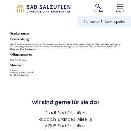
Suche
Menü
Startseite
Serviceportal
Stadtplanung
Beschreibung
Der Fachbereich Stadtentwicklung und Umwelt plant und steuert die langfristige Entwicklung der Stadt unter Berücksichtigung
von Nachhaltigkeit, Klimaschutz und Lebensqualität. Er setzt Konzepte zur Stadtgestaltung um und fördert den Erhalt von
Natur- und Umweltressourcen.
Öffnungszeiten
Nach Vereinbarung
Standort
Rathaus
Rudolph-Brandes-Allee 19
32105 Bad Salzuflen
Wir sind gerne für Sie da!
Stadt Bad Salzuflen
Rudolph-Brandes-Allee 19
32105 Bad Salzuflen