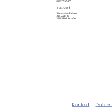
05222 952-199
Standort
Historisches Rathaus
Am Markt 26
32105 Bad Salzuflen
Kontakt
Datens