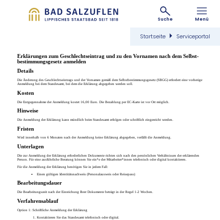
Suche
Menü
Startseite
Serviceportal
Er­klä­run­gen zum Ge­schlecht­s­ein­trag und zu den Vor­na­men nach dem Selbst­
be­stim­mungs­ge­setz anmelden
Details
Die Änderung des Geschlechtseintrags und der Vornamen gemäß dem Selbstbestimmungsgesetz (SBGG) erfordert eine vorherige
Anmeldung bei dem Standesamt, bei dem die Erklärung abgegeben werden soll.
Kosten
Die Entgegennahme der Anmeldung kostet 16,00 Euro. Die Bezahlung per EC-Karte ist vor Ort möglich.
Hinweise
Die Anmeldung der Erklärung kann mündlich beim Standesamt erfolgen oder schriftlich eingereicht werden.
Fristen
Wird innerhalb von 6 Monaten nach der Anmeldung keine Erklärung abgegeben, verfällt die Anmeldung.
Unterlagen
Die zur Anmeldung der Erklärung erforderlichen Dokumente richten sich nach den persönlichen Verhältnissen der erklärenden
Person. Für eine ausführliche Beratung können Sie ein*e der Mitarbeiter*innen telefonisch oder digital kontaktieren.
Für die Anmeldung der Erklärung benötigen Sie in jedem Fall:
Einen gültigen Identitätsnachweis (Personalausweis oder Reisepass)
Bearbeitungsdauer
Die Bearbeitungszeit nach der Einreichung Ihrer Dokumente beträgt in der Regel 1-2 Wochen.
Verfahrensablauf
Option 1: Schriftliche Anmeldung der Erklärung
Kontaktieren Sie das Standesamt telefonisch oder digital.