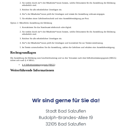
Sie werden durch ein*e der Mitarbeiter*innen beraten, welche Dokumente für die Anmeldung der Erklärung
erforderlich sind.
Reichen Sie alle erforderlichen Unterlagen ein.
Ein*e der Mitarbeiter*innen prüft die Unterlagen und nimmt die Anmeldung wirksam entgegen.
Sie erhalten einen Gebührenbescheid und eine Anmeldebestätigung per Post.
Option 2: Mündliche Anmeldung der Erklärung
Kontaktieren Sie das Standesamt telefonisch oder digital.
Sie werden durch ein*e der Mitarbeiter*innen beraten, welche Dokumente für die Anmeldung der Erklärung
erforderlich sind.
Reichen Sie alle erforderlichen Unterlagen ein.
Ein*e der Mitarbeiter*innen prüft die Unterlagen und kontaktiert Sie zur Terminvereinbarung.
Im Termin unterschreiben Sie die Anmeldung, zahlen die Gebühren und erhalten eine Anmeldebestätigung.
Rechtsgrundlagen
Die Anmeldung der Erklärung zum Ge­schlecht­s­ein­trag und zu den Vor­na­men nach dem Selbst­be­stim­mungs­ge­setz (SBGG)
richtet sich nach § 4 SBGG.
§ 4 Selbstbestimmungsgesetz (SBGG)
Weiterführende Informationen
Wir sind gerne für Sie da!
Stadt Bad Salzuflen
Rudolph-Brandes-Allee 19
32105 Bad Salzuflen