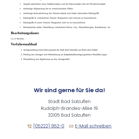
Angabe mindestens eines Straßennamens und der Hausnummer oder der Flurstücknummer
eindeutige Abgrenzung der zu untersuchenden Fläche
eindeutige Kennzeichnung des Trassenverlaufs und damit verbundene Erdeingriffe
Erdeingriffe in vorhandenen Trassen/ Baugruben sind
schwarz
zu kennzeichnen
Erdeingriffe in neuen Trassen/ Baugruben sind
rot
zu kennzeichnen
Bestandsplan/-pläne: Darstellung vorhandener Strom-, Gas-, Wasserleitungen, Kanaltrassen, etc.
Bearbeitungsdauer
Ca. 8 Wochen.
Verfahrensablauf
Antragsstellung beim Ordnungsamt der Stadt Bad Salzuflen per Brief oder E-Mail.
Prüfung des Antrages und Weiterleitung an Kampfmittelbeseitigungsdienst Westfalen-Lippe
Übermittlung des Ergebnisses an den Antragsteller.
Wir sind gerne für Sie da!
Stadt Bad Salzuflen
Rudolph-Brandes-Allee 19
32105 Bad Salzuflen
[05222] 952-0
E-Mail schreiben