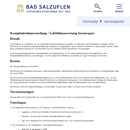
Suche
Menü
Startseite
Serviceportal
Kampfmitteluntersuchung / Luftbildauswertung beantragen
Details
Um Gefahren zu vermeiden, ist vor Aufnahme einer Bautätigkeit zu prüfen, ob Hinweise auf Kampfmittel vorliegen. Dieser
Nachweis ist im Zuge des Baugenehmigungsverfahrens unumgänglich, wenn Arbeiten im Boden vorgenommen werden sollen.
Eine Luftbildauswertung ist vom Bauherrn bei der örtlichen Ordnungsbehörde zu beantragen.
Auch bei genehmigungsfreien Bautätigkeiten mit Erdeingriff (z. B. bei Gebäudeabbrüchen) wird empfohlen, eine
Kampfmittelüberprüfung zu beantragen, um eine mögliche Gefährdung feststellen und ggf. beseitigen zu können.
Kosten
Die Antragstellung ist kostenfrei.
Die Kosten für Luftbildauswertungen, Messwertaufnahmen, feststellenden Bodeneingriff und Räumung von Kampfmitteln trägt
das Land NRW.
Die Kosten für alle die Kampfmittelbeseitigung vor- und nachbereitenden oder sonst begleitenden Maßnahmen wie z. B. die
Vorbereitung der abzusuchenden Fläche (Freischnitt von Bewuchs, Einmessen von Geländepunkten, Abtrag des Oberbodens
bis zum gewachsenen Boden) und andere erforderliche Maßnahmen trägt die Eigentümerin bzw. der Eigentümer.
Die Kosten sind aber immer abhängig vom Einzelfall. Es gibt auch Fälle, in denen keine Kosten entstehen.
Voraussetzungen
Antragsteller muss Eigentümer der zu untersuchenden Fläche sein oder von diesem beauftragt sein.
Unterlagen
1. Für allgemeine Bauvorhaben (z. B. Hausbau, Gebäudeabbruch, Anbau):
Lageplan, auf dem das betroffene Grundstück eindeutig zu erkennen ist
Bauplan, aus dem die konkrete Baumaßnahme hervorgeht
ggf. eine Vollmacht der Grundstückseigentümerin bzw. des Grundstückseigentümers
2. Für Trassenbau (z. B. Kanaltrassen, Versorgungsleitungen):
Maßstab in der Regel 1:1000