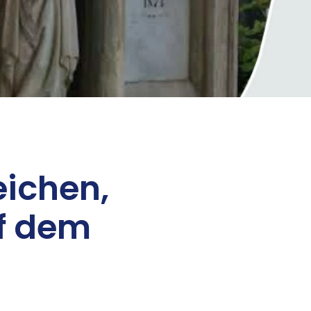
ei­chen,
uf dem