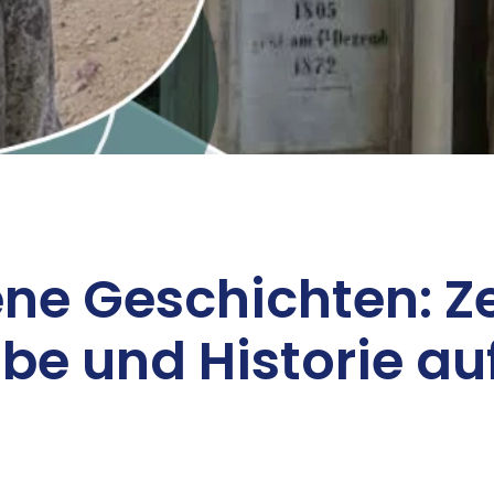
­ne Ge­schich­ten: Z
­be und His­to­rie a