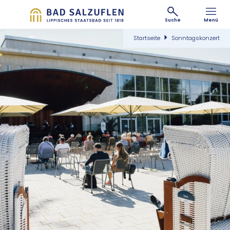
Suche
Menü
Startseite
Sonntagskonzert
©