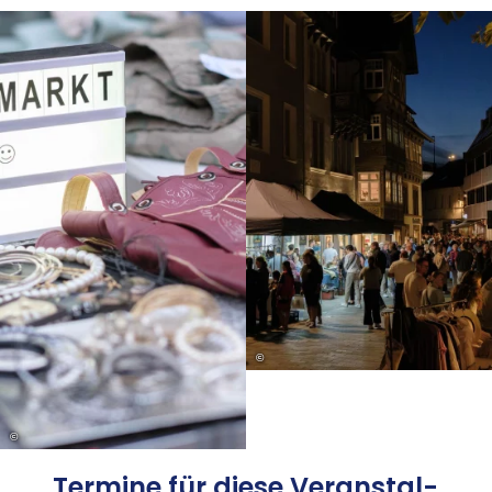
©
©
Ter­mi­ne für die­se Ver­an­stal­