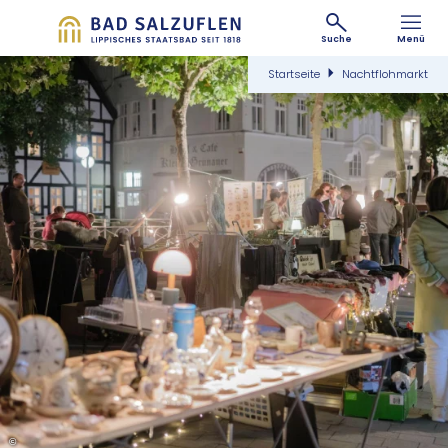
Suche
Menü
Startseite
Nachtflohmarkt
©