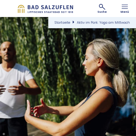
Suche
Menü
Startseite
Aktiv im Park: Yoga am Mittwoch
©