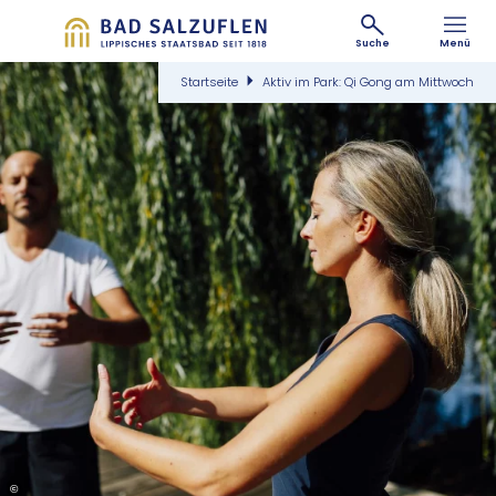
Suche
Menü
Startseite
Aktiv im Park: Qi Gong am Mittwoch
©