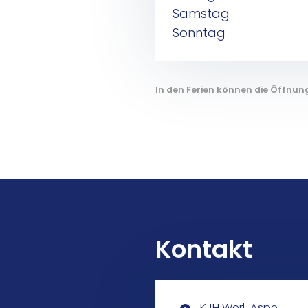
Samstag
Sonntag
In den Ferien können die Öffnun
Kontakt
KJH Werl-Aspe