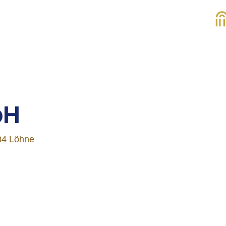
bH
84 Löhne