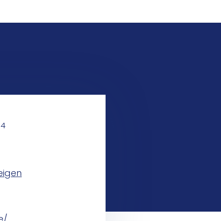
54
eigen
e/