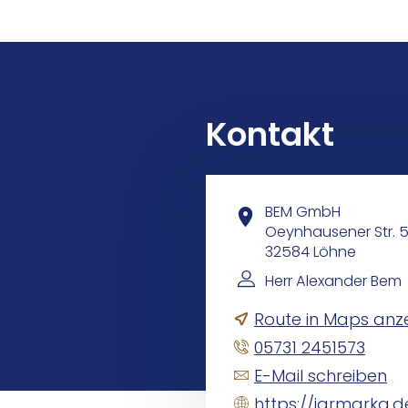
Kontakt
BEM GmbH
Oeynhausener Str. 
32584 Löhne
Herr Alexander Bem
Route in Maps anz
05731 2451573
E-Mail schreiben
https://jarmarka.d