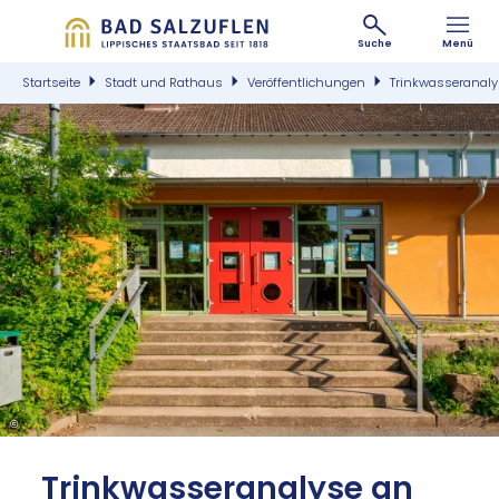
Suche
Menü
Startseite
Stadt und Rathaus
Veröffentlichungen
Trinkwasseranaly
©
Trink­was­ser­ana­ly­se an