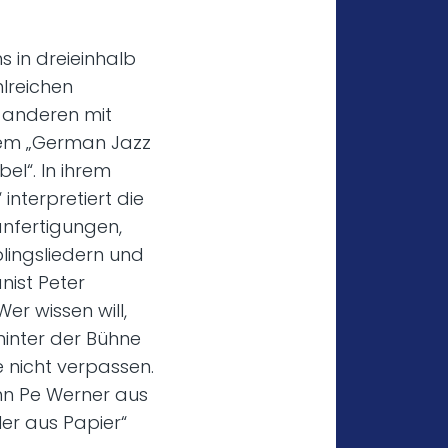
s in dreieinhalb
lreichen
 anderen mit
 dem „German Jazz
l“. In ihrem
nterpretiert die
anfertigungen,
lingsliedern und
nist Peter
er wissen will,
 hinter der Bühne
e nicht verpassen.
enn Pe Werner aus
er aus Papier“