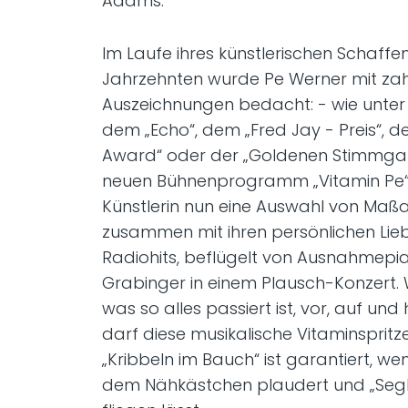
Adams.
Im Laufe ihres künstlerischen Schaffen
Jahrzehnten wurde Pe Werner mit zah
Auszeichnungen bedacht: - wie unter
dem „Echo“, dem „Fred Jay - Preis“,
Award“ oder der „Goldenen Stimmgabe
neuen Bühnenprogramm „Vitamin Pe“ i
Künstlerin nun eine Auswahl von Maß
zusammen mit ihren persönlichen Lieb
Radiohits, beflügelt von Ausnahmepia
Grabinger in einem Plausch-Konzert. W
was so alles passiert ist, vor, auf und
darf diese musikalische Vitaminspritz
„Kribbeln im Bauch“ ist garantiert, w
dem Nähkästchen plaudert und „Segl