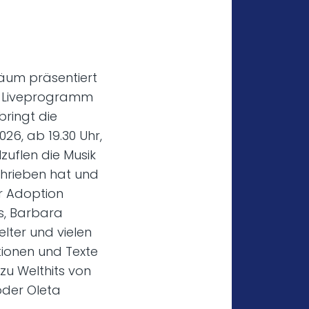
läum präsentiert
in Liveprogramm
bringt die
6, ab 19.30 Uhr,
zuflen die Musik
chrieben hat und
ur Adoption
is, Barbara
elter und vielen
ionen und Texte
zu Welthits von
oder Oleta