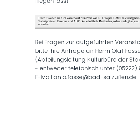
fliegen lässt.
Eintrittskarten sind im Vorverkauf zum Preis von 40 Euro per E-Mail an event@bad-
Ticketportalen Reservix und ADTicket erhältlich. Restkarten, sofern verfügbar, sin
erwerben.
Bei Fragen zur aufgeführten Veranstal
bitte Ihre Anfrage an Herrn Olaf Fass
(Abteilungsleitung Kulturbüro der Sta
- entweder telefonisch unter (05222) 
E-Mail an o.fasse@bad-salzuflen.de.