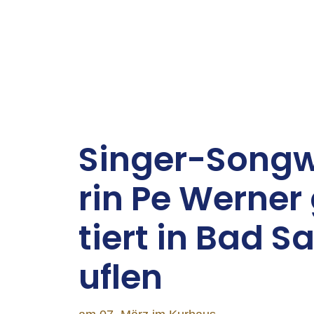
Sin­ger-Song­w
rin Pe Wer­ner
tiert in Bad Sa
uflen