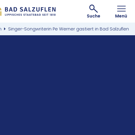
Suche
Menü
n
Singer-Songwriterin Pe Werner gastiert in Bad Salzuflen