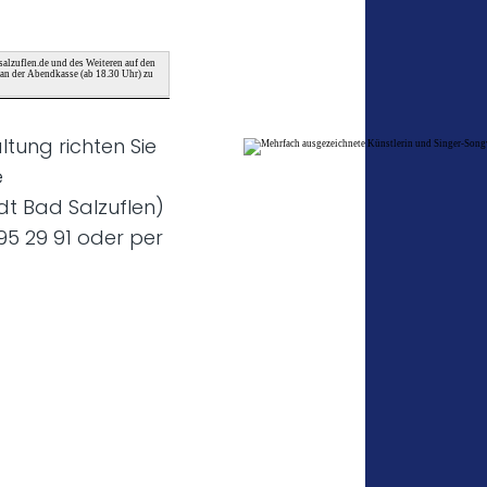
salzuflen.de und des Weiteren auf den
d an der Abendkasse (ab 18.30 Uhr) zu
tung richten Sie
e
dt Bad Salzuflen)
95 29 91 oder per