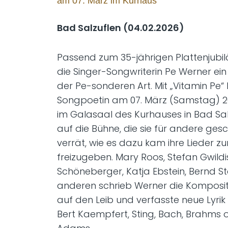
am 07. März im Kurhaus
Bad Salzuflen (04.02.2026)
Passend zum 35-jährigen Plattenjubi
die Singer-Songwriterin Pe Werner e
der Pe-sonderen Art. Mit „Vitamin Pe“ 
Songpoetin am 07. März (Samstag) 202
im Galasaal des Kurhauses in Bad Sal
auf die Bühne, die sie für andere ges
verrät, wie es dazu kam ihre Lieder z
freizugeben. Mary Roos, Stefan Gwild
Schöneberger, Katja Ebstein, Bernd St
anderen schrieb Werner die Komposit
auf den Leib und verfasste neue Lyrik 
Bert Kaempfert, Sting, Bach, Brahms 