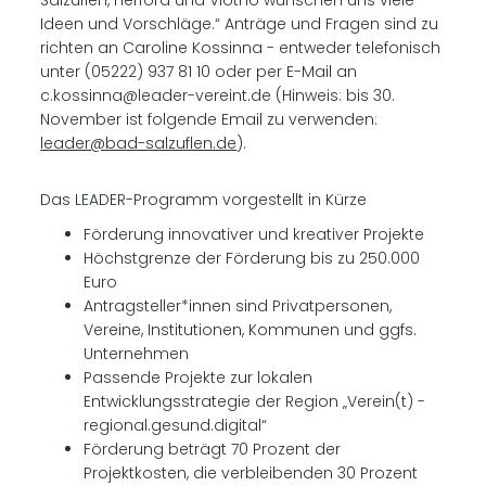
Salzuflen, Herford und Vlotho wünschen uns viele
Ideen und Vorschläge.“ Anträge und Fragen sind zu
richten an Caroline Kossinna - entweder telefonisch
unter (05222) 937 81 10 oder per E-Mail an
c.kossinna@leader-vereint.de (Hinweis: bis 30.
November ist folgende Email zu verwenden:
leader@bad-salzuflen.de
).
Das LEADER-Programm vorgestellt in Kürze
Förderung innovativer und kreativer Projekte
Höchstgrenze der Förderung bis zu 250.000
Euro
Antragsteller*innen sind Privatpersonen,
Vereine, Institutionen, Kommunen und ggfs.
Unternehmen
Passende Projekte zur lokalen
Entwicklungsstrategie der Region „Verein(t) -
regional.gesund.digital“
Förderung beträgt 70 Prozent der
Projektkosten, die verbleibenden 30 Prozent