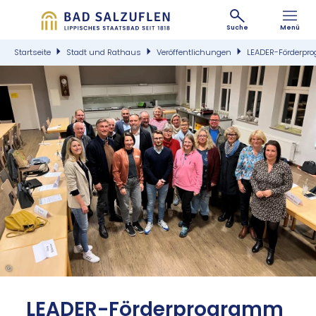
Suche
Menü
Startseite
Stadt und Rathaus
Veröffentlichungen
LEADER-Förderpro
©
LEA­DER-För­der­pro­gramm