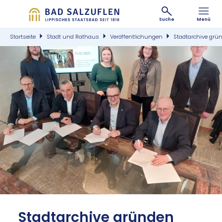
Suche
Menü
Startseite
Stadt und Rathaus
Veröffentlichungen
Stadtarchive grün
©
Stadt­ar­chi­ve grün­den