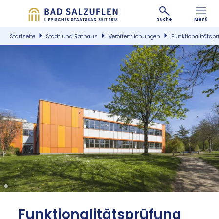
Suche
Menü
Startseite
Stadt und Rathaus
Veröffentlichungen
Funktionalitätsp
©
Funk­tio­na­li­täts­prü­fung