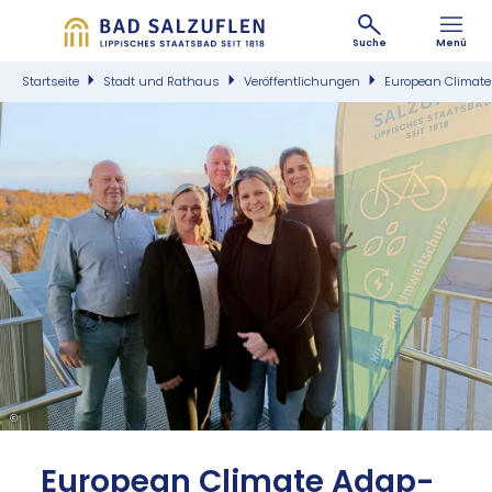
Suche
Menü
Startseite
Stadt und Rathaus
Veröffentlichungen
European Climate
©
Eu­ro­pean Cli­ma­te Ad­ap­