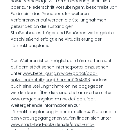
sowie Vorschläge zur Lärmminderung schriftlich
oder zur Niederschrift vorzubringen“, beschreibt Jan
Feldmeier das Procedere. Im weiteren
Verfahrensverlauf werden die Stellungnahmen
gebündelt an die zuständigen
Straßenbaulastträger und Behörden weitergeleitet.
Abschließend erfolgt eine Aktualisierung der
Lärmaktionspläne.
Des Weiteren ist es möglich, die Lärmkarten auch
auf dem städtischen Internetportal einzusehen
unter
www.beteiligung.nrw.de/portal/bad-
salzuflen/beteiligung/themen/1004398
, sodass
auch eine Stellungnahme online abgegeben
werden kann. Überdies sind die Lärmkarten unter
www.umgebungslaerm.nrw.de/
abrufbar.
Weitergehende Informationen zur
Lärmaktionsplanung in der aktuellen 4. Stufe und in
den vorausgegangenen Stufen finden sich unter
www.stadt-bad-salzuflen.de/stadt-und-