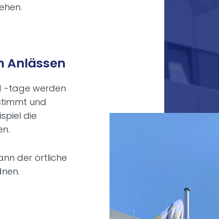
ehen.
n Anlässen
d -tage werden
estimmt und
spiel die
en.
ann der örtliche
dnen.