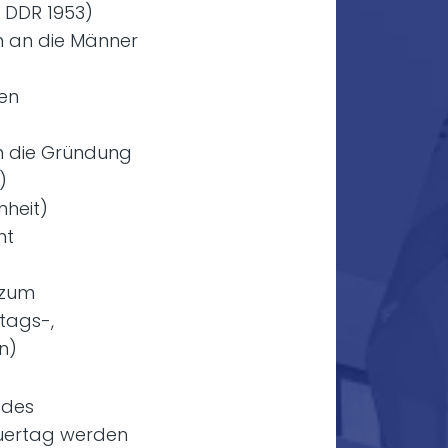
 DDR 1953)
n an die Männer
en
an die Gründung
)
nheit)
nt
 zum
tags-,
n)
 des
auertag werden