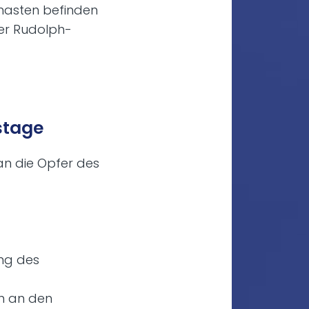
masten befinden
der Rudolph-
stage
an die Opfer des
ng des
n an den