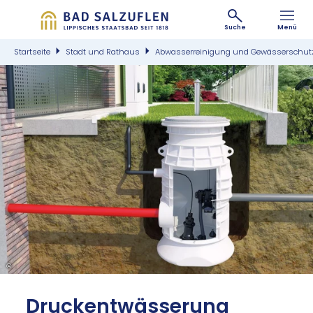
Suche
Menü
Startseite
Stadt und Rathaus
Abwasserreinigung und Gewässerschut
©
Druck­ent­wäs­se­rung